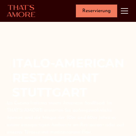
Reservierung
ITALO-AMERICAN
RESTAURANT
STUTTGART
La Cucina Italiana meets American Soulfood: Im
THAT'S AMORE erwarten Sie außergewöhnliche
Speisen und die Magie der 50er und 60er Jahre in
einem einzigartigen Ambiente im Restaurant oder auf
unserer Terasse mit mediterranem Flair.