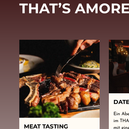
THAT’S AMOR
DATE
Ein Abe
im THA
MEAT TASTING
mit ei