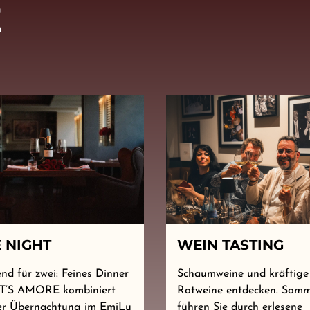
E
 NIGHT
WEIN TASTING
nd für zwei: Feines Dinner
Schaumweine und kräftige
T’S AMORE kombiniert
Rotweine entdecken. Somm
ner Übernachtung im EmiLu
führen Sie durch erlesene