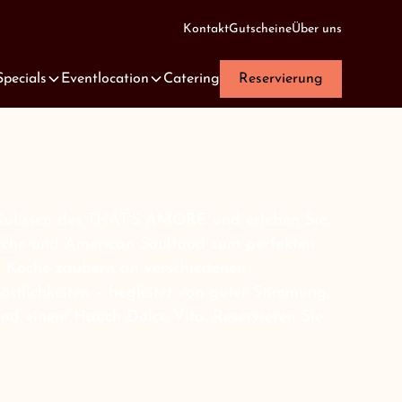
Kontakt
Gutscheine
Über uns
Specials
Eventlocation
Catering
Reservierung
e Kulissen des THAT'S AMORE und erleben Sie,
 Küche und American Soulfood zum perfekten
e Köche zaubern an verschiedenen
östlichkeiten – begleitet von guter Stimmung,
nd einem Hauch Dolce Vita. Reservieren Sie