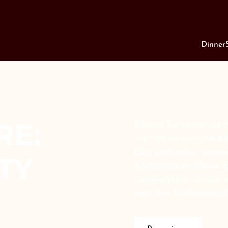
Dinner
RE:
Blicken Sie hinter di
wie sich italienische
Duo verbinden. Unser
TY
Kochstationen kleine K
ausgewählten Drinks u
jetzt Ihre Küchenparty!