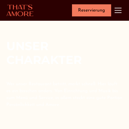
Reservierung
UNSER
CHARAKTER
Wer unser Restaurant betritt, merkt schnell: Hier läuft
es ein bisschen anders. Von Einrichtung und Musik bis
zum Menü und Service, in allem steckt eine gute Portion
Persönlichkeit und Amore.