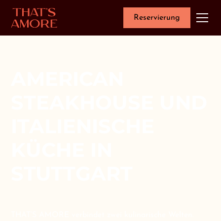
Reservierung
AMERICAN
STEAKHOUSE UND
ITALIENISCHE
KÜCHE IN
STUTTGART
THAT’S AMORE verbindet zwei kulinarische Welten.