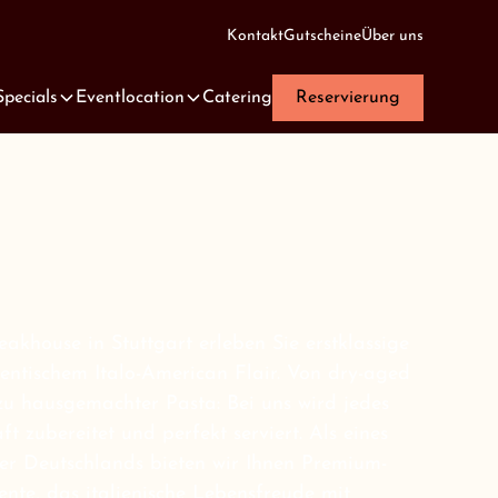
Kontakt
Gutscheine
Über uns
Specials
Eventlocation
Catering
Reservierung
house in Stuttgart erleben Sie erstklassige
hentischem Italo-American Flair. Von dry-aged
u hausgemachter Pasta: Bei uns wird jedes
t zubereitet und perfekt serviert. Als eines
r Deutschlands bieten wir Ihnen Premium-
nte, das italienische Lebensfreude mit