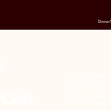
Dinner
E
Im THAT'S AMORE Steak
Fleischqualität in aut
Tomahawk Steaks bis z
ICAN
Gericht mit Leidenschaf
der TOP 50 Steakhäuse
Genuss in einem Ambie